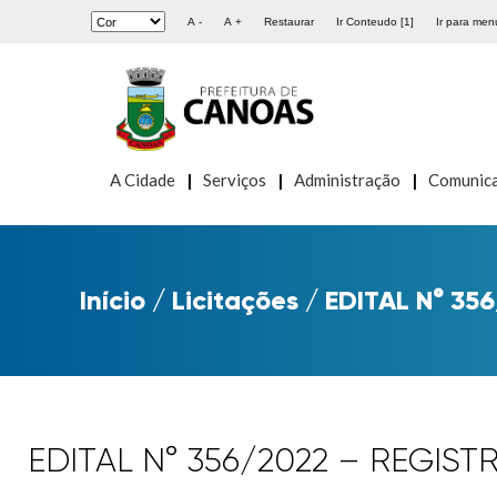
A -
A +
Restaurar
Ir Conteudo [1]
Ir para menu
A Cidade
Serviços
Administração
Comunic
Início
/
Licitações
/
EDITAL N° 356
EDITAL N° 356/2022 – REGIS