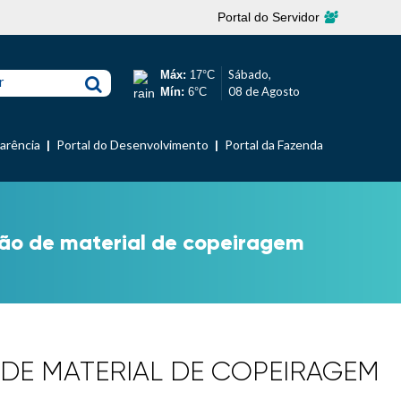
Portal do Servidor
Sábado,
Máx:
17°C
r
08 de Agosto
Mín:
6°C
parência
Portal do Desenvolvimento
Portal da Fazenda
ção de material de copeiragem
O DE MATERIAL DE COPEIRAGEM