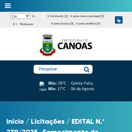
A -
Ir Conteudo [1]
Ir para menu principal [2]
Ir para busca [3]
Ir para atalhos [4]
A +
Restaurar
Pesquisar
Quinta-Feira,
Máx:
29°C
06 de Agosto
Mín:
17°C
Início
/
Licitações
/
EDITAL N.º
239/2025 -Fornecimento de