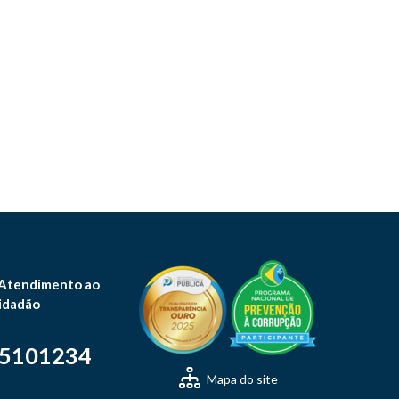
 Atendimento ao
idadão
-5101234
Mapa do site