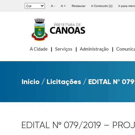
A -
A +
Restaurar
Ir Conteudo [1]
Ir para menu
A Cidade
Serviços
Administração
Comunic
Início
/
Licitações
/
EDITAL Nº 07
EDITAL Nº 079/2019 – PRO