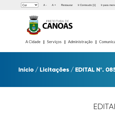
A -
A +
Restaurar
Ir Conteudo [1]
Ir para menu
A Cidade
Serviços
Administração
Comunic
Início
/
Licitações
/
EDITAL Nº. 0
EDITA