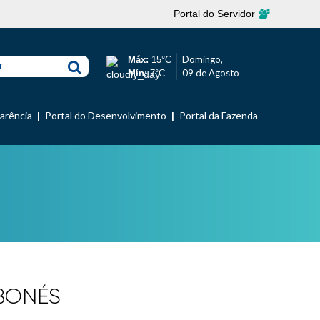
Portal do Servidor
Domingo,
Máx:
15°C
r
09 de Agosto
Mín:
7°C
parência
Portal do Desenvolvimento
Portal da Fazenda
 BONÉS