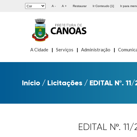
A -
A +
Restaurar
Ir Conteudo [1]
Ir para menu
A Cidade
Serviços
Administração
Comunic
Início
/
Licitações
/
EDITAL Nº. 1
EDITAL Nº. 1