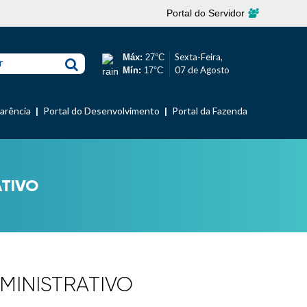
Portal do Servidor
Sexta-Feira,
Máx:
27°C
r
07 de Agosto
Mín:
17°C
parência
Portal do Desenvolvimento
Portal da Fazenda
ATIVO
DMINISTRATIVO