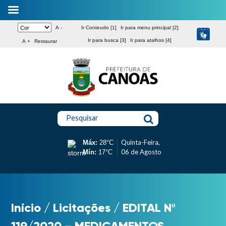
A -
Ir Conteudo [1]
Ir para menu principal [2]
Ir para busca [3]
Ir para atalhos [4]
A +
Restaurar
Pesquisar
Quinta-Feira,
Máx:
28°C
06 de Agosto
Mín:
17°C
Início
/
Licitações
/
EDITAL Nº
119/2020 – MEDICAMENTOS