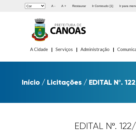
A -
A +
Restaurar
Ir Conteudo [1]
Ir para menu
A Cidade
Serviços
Administração
Comunic
Início
/
Licitações
/
EDITAL Nº. 12
EDITAL Nº. 12