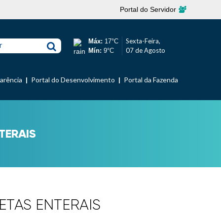
Portal do Servidor
Sexta-Feira,
Máx:
17°C
r
07 de Agosto
Mín:
9°C
parência
Portal do Desenvolvimento
Portal da Fazenda
NTERAIS
IETAS ENTERAIS