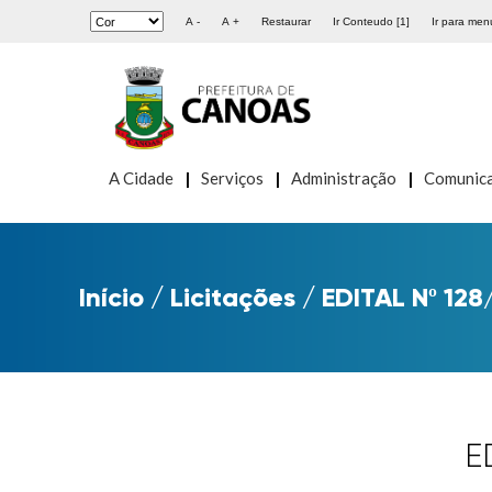
A -
A +
Restaurar
Ir Conteudo [1]
Ir para menu
A Cidade
Serviços
Administração
Comunic
Início
/
Licitações
/
EDITAL Nº 128
E