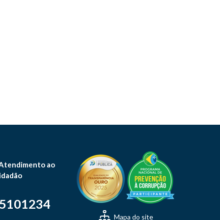
 Atendimento ao
idadão
-5101234
Mapa do site