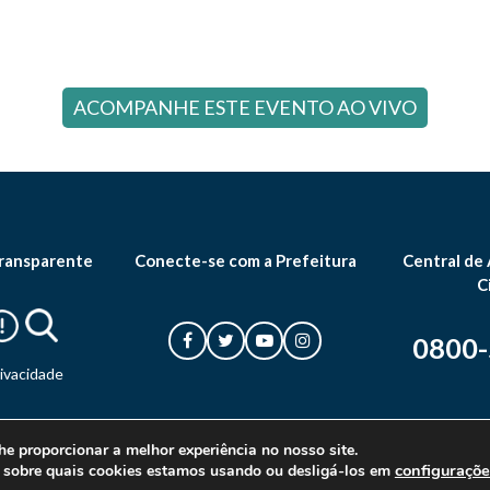
ACOMPANHE ESTE EVENTO AO VIVO
ransparente
Conecte-se com a Prefeitura
Central de
C
0800
rivacidade
he proporcionar a melhor experiência no nosso site.
configuraçõe
 sobre quais cookies estamos usando ou desligá-los em
© 2026 Prefeitura Municipal de Canoas. Todos os direitos reservados.