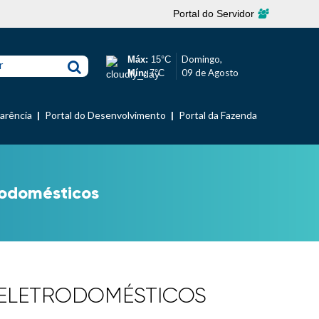
Portal do Servidor
Domingo,
Máx:
15°C
r
09 de Agosto
Mín:
7°C
parência
Portal do Desenvolvimento
Portal da Fazenda
rodomésticos
 E ELETRODOMÉSTICOS