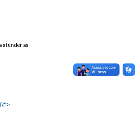
a atender as
R">