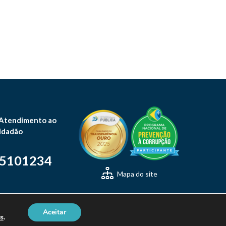
 Atendimento ao
idadão
-5101234
Mapa do site
Aceitar
s
.