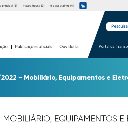
 principal [2]
Ir para busca [3]
Ir para atalhos [4]
Pesquisa
Portal da Trans
ação
Publicações oficiais
Ouvidoria
/2022 – Mobiliário, Equipamentos e Elet
 – MOBILIÁRIO, EQUIPAMENTOS