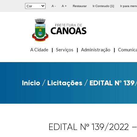
A -
A +
Restaurar
Ir Conteudo [1]
Ir para menu
A Cidade
Serviços
Administração
Comunic
Início
/
Licitações
/
EDITAL Nº 139
EDITAL Nº 139/2022