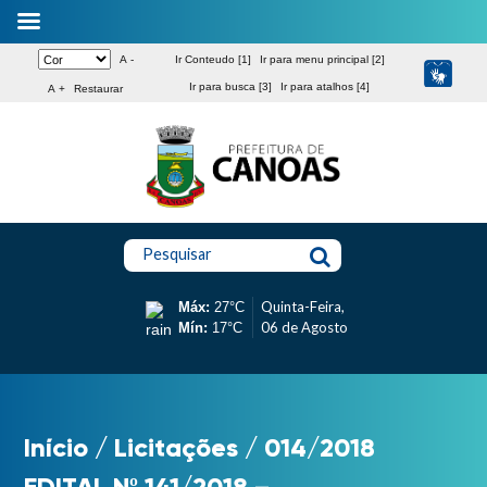
A -
Ir Conteudo [1]
Ir para menu principal [2]
Ir para busca [3]
Ir para atalhos [4]
A +
Restaurar
Pesquisar
Quinta-Feira,
Máx:
27°C
06 de Agosto
Mín:
17°C
Início
/
Licitações
/
014/2018
EDITAL Nº 141/2018 –