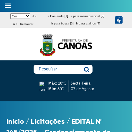
A -
Ir Conteudo [1]
Ir para menu principal [2]
Ir para busca [3]
Ir para atalhos [4]
A +
Restaurar
Pesquisar
Sexta-Feira,
Máx:
18°C
07 de Agosto
Mín:
8°C
Início
/
Licitações
/
EDITAL Nº
145/2025 – Credenciamento de