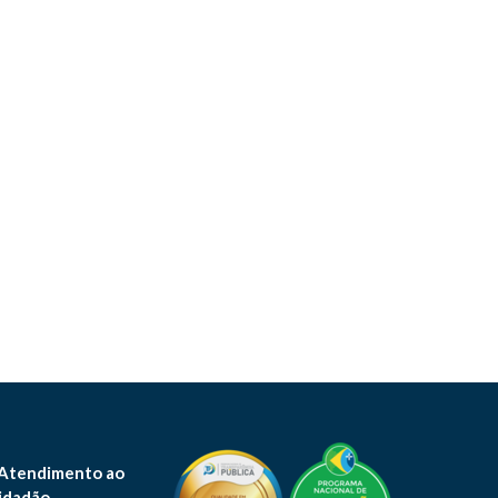
 Atendimento ao
idadão