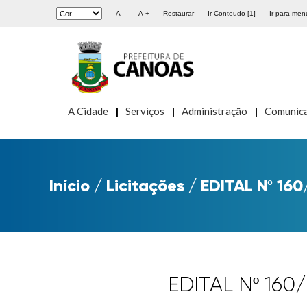
A -
A +
Restaurar
Ir Conteudo [1]
Ir para menu
A Cidade
Serviços
Administração
Comunic
Início
/
Licitações
/
EDITAL Nº 160
EDITAL Nº 16