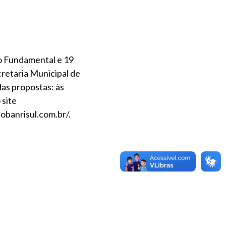
o Fundamental e 19
retaria Municipal de
as propostas: às
 site
aobanrisul.com.br/.