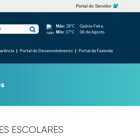
Portal do Servidor
Quinta-Feira,
Máx:
28°C
r
06 de Agosto
Mín:
17°C
parência
Portal do Desenvolvimento
Portal da Fazenda
es
MES ESCOLARES