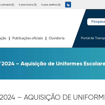
 principal [2]
Ir para busca [3]
Ir para atalhos [4]
Pesquisa
Portal da Trans
ação
Publicações oficiais
Ouvidoria
/2024 – Aquisição de Uniformes Escolar
0/2024 – AQUISIÇÃO DE UNIFOR