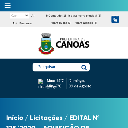
A -
Ir Conteudo [1]
Ir para menu principal [2]
Ir para busca [3]
Ir para atalhos [4]
A +
Restaurar
Pesquisar
Domingo,
Máx:
14°C
09 de Agosto
Mín:
7°C
Início
/
Licitações
/
EDITAL Nº
175/2020 – AQUISIÇÃO DE