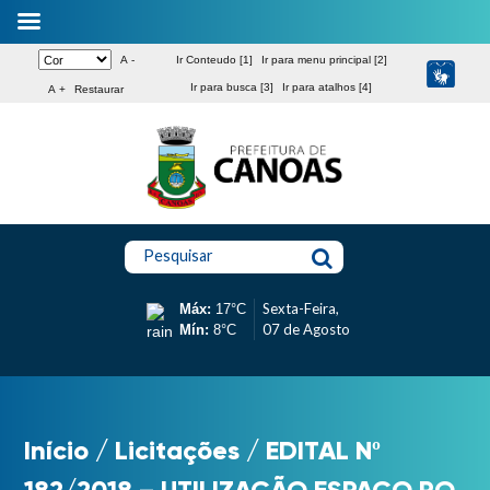
A -
Ir Conteudo [1]
Ir para menu principal [2]
Ir para busca [3]
Ir para atalhos [4]
A +
Restaurar
Pesquisar
Sexta-Feira,
Máx:
17°C
07 de Agosto
Mín:
8°C
Início
/
Licitações
/
EDITAL Nº
182/2018 – UTILIZAÇÃO ESPAÇO PQ