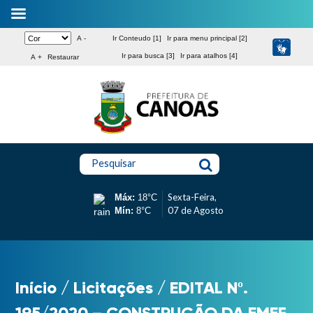
A -
Ir Conteudo [1]
Ir para menu principal [2]
Ir para busca [3]
Ir para atalhos [4]
A +
Restaurar
Pesquisar
Sexta-Feira,
Máx:
18°C
07 de Agosto
Mín:
8°C
Início
/
Licitações
/
EDITAL Nº.
195/2020 – CONSTRUÇÃO DA EMEF