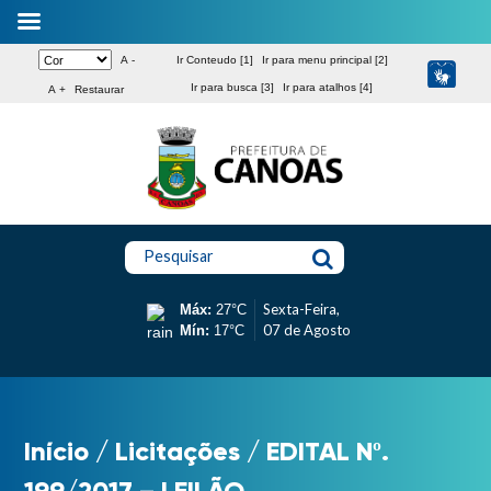
A -
Ir Conteudo [1]
Ir para menu principal [2]
Ir para busca [3]
Ir para atalhos [4]
A +
Restaurar
Pesquisar
Sexta-Feira,
Máx:
27°C
07 de Agosto
Mín:
17°C
Início
/
Licitações
/
EDITAL Nº.
199/2017 – LEILÃO