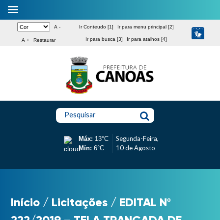
A -
Ir Conteudo [1]
Ir para menu principal [2]
Ir para busca [3]
Ir para atalhos [4]
A +
Restaurar
Pesquisar
Segunda-Feira,
Máx:
13°C
10 de Agosto
Mín:
6°C
Início
/
Licitações
/
EDITAL Nº
222/2019 – TELA TRANÇADA DE