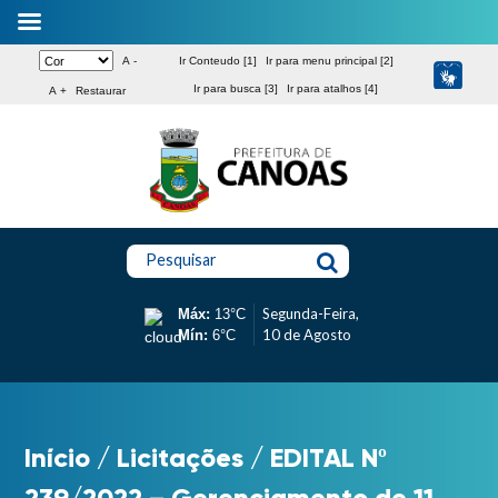
A -
Ir Conteudo [1]
Ir para menu principal [2]
Ir para busca [3]
Ir para atalhos [4]
A +
Restaurar
Pesquisar
Segunda-Feira,
Máx:
13°C
10 de Agosto
Mín:
6°C
Início
/
Licitações
/
EDITAL Nº
239/2022 – Gerenciamento de 11