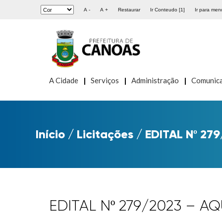
A -
A +
Restaurar
Ir Conteudo [1]
Ir para menu
A Cidade
Serviços
Administração
Comunic
Início
/
Licitações
/
EDITAL Nº 279
EDITAL Nº 279/2023 – 