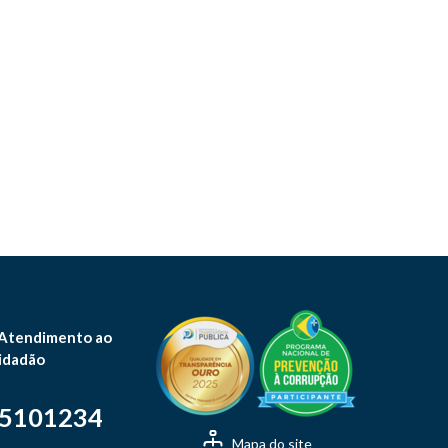
 Atendimento ao
idadão
-5101234
Mapa do site