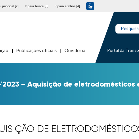
 principal [2]
Ir para busca [3]
Ir para atalhos [4]
Pesquisa
Portal da Trans
ação
Publicações oficiais
Ouvidoria
/2023 – Aquisição de eletrodomésticos e
AQUISIÇÃO DE ELETRODOMÉSTIC