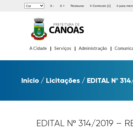
A -
A +
Restaurar
Ir Conteudo [1]
Ir para menu
A Cidade
Serviços
Administração
Comunic
Início
/
Licitações
/
EDITAL Nº 31
EDITAL Nº 314/2019 – 