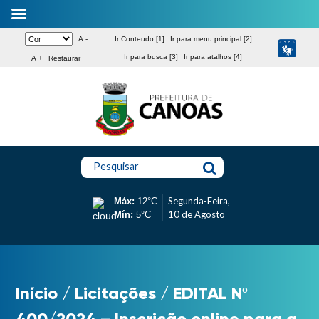
A -
Ir Conteudo [1]
Ir para menu principal [2]
Ir para busca [3]
Ir para atalhos [4]
A +
Restaurar
Pesquisar
Segunda-Feira,
Máx:
12°C
10 de Agosto
Mín:
5°C
Início
/
Licitações
/
EDITAL Nº
400/2024 – Inscrição online para a