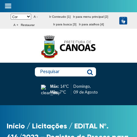
A -
Ir Conteudo [1]
Ir para menu principal [2]
Ir para busca [3]
Ir para atalhos [4]
A +
Restaurar
Pesquisar
Domingo,
Máx:
14°C
09 de Agosto
Mín:
7°C
Início
/
Licitações
/
EDITAL Nº.
414/2022 – Registro de Preços para