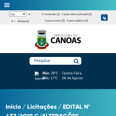
A -
Ir Conteudo [1]
Ir para menu principal [2]
Ir para busca [3]
Ir para atalhos [4]
A +
Restaurar
Pesquisar
Quinta-Feira,
Máx:
28°C
06 de Agosto
Mín:
17°C
Início
/
Licitações
/
EDITAL Nº
437/2019 C/ALTERAÇÕES –