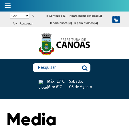
A -
Ir Conteudo [1]
Ir para menu principal [2]
Ir para busca [3]
Ir para atalhos [4]
A +
Restaurar
Pesquisar
Sábado,
Máx:
17°C
08 de Agosto
Mín:
6°C
Media