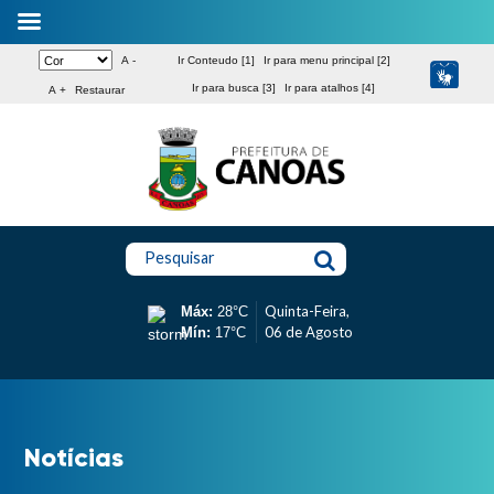
A -
Ir Conteudo [1]
Ir para menu principal [2]
Ir para busca [3]
Ir para atalhos [4]
A +
Restaurar
Pesquisar
Quinta-Feira,
Máx:
28°C
06 de Agosto
Mín:
17°C
Notícias