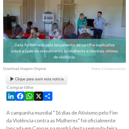
Data foi marcada pelo lançamento de cartilha explicativa
sobre a rede de atendimento às mulheres e meninas vítimas
de violência.
Foto:
Cristiano Junior
Download Imagem Original
Clique para ouvir esta notícia
Compartilhe
LinkedIn
Facebook
WhatsApp
X
Share
A campanha mundial “16 dias de Ativismo pelo Fim
da Violência contra as Mulheres” foi oficialmente
lançada em Canoas na manhã desta segunda-feira