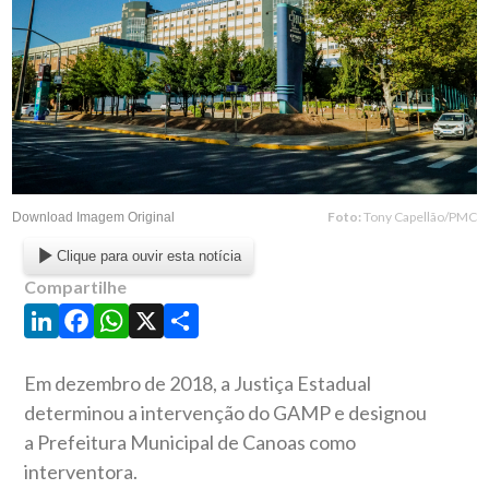
Foto:
Tony Capellão/PMC
Download Imagem Original
Clique para ouvir esta notícia
Compartilhe
LinkedIn
Facebook
WhatsApp
X
Share
Em dezembro de 2018, a Justiça Estadual
determinou a intervenção do GAMP e designou
a Prefeitura Municipal de Canoas como
interventora.