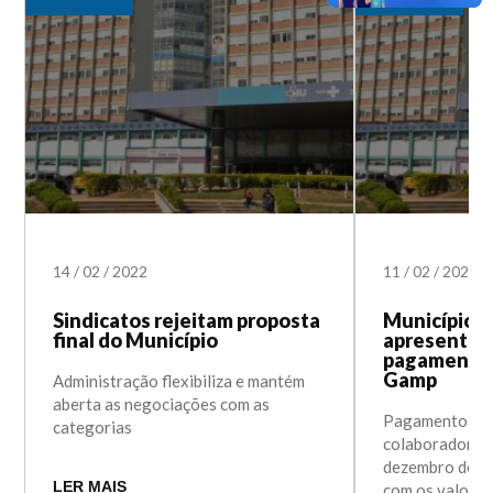
14
/
02
/
2022
11
/
02
/
2022
Sindicatos rejeitam proposta
Município 
final do Município
apresenta p
pagamento 
Gamp
Administração flexibiliza e mantém
aberta as negociações com as
Pagamento inic
categorias
colaboradores 
dezembro deste
LER MAIS
com os valores