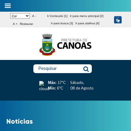
A -
Ir Conteudo [1]
Ir para menu principal [2]
Ir para busca [3]
Ir para atalhos [4]
A +
Restaurar
Pesquisar
Sábado,
Máx:
17°C
08 de Agosto
Mín:
6°C
Notícias