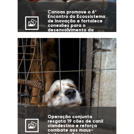
Canoas promove o 6º
Encontro do Ecossistema
de Inovação e fortalece
conexões para o
desenvolvimento da
cidade
Operação conjunta
resgata 19 cães de canil
clandestino e reforça
combate aos maus-