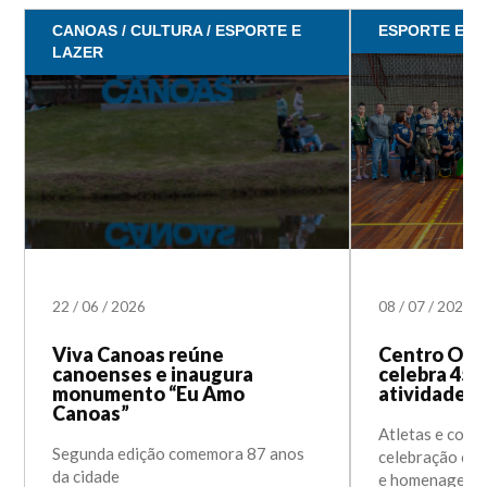
CANOAS / CULTURA / ESPORTE E
ESPORTE E L
LAZER
22
/
06
/
2026
08
/
07
/
2025
Viva Canoas reúne
Centro Olí
canoenses e inaugura
celebra 45 
monumento “Eu Amo
atividades 
Canoas”
Atletas e comu
Segunda edição comemora 87 anos
celebração com
da cidade
e homenagens