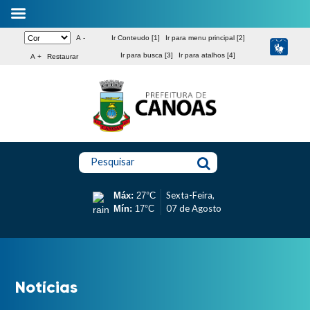
A -
Ir Conteudo [1]
Ir para menu principal [2]
Ir para busca [3]
Ir para atalhos [4]
A +
Restaurar
Pesquisar
Sexta-Feira,
Máx:
27°C
07 de Agosto
Mín:
17°C
Notícias