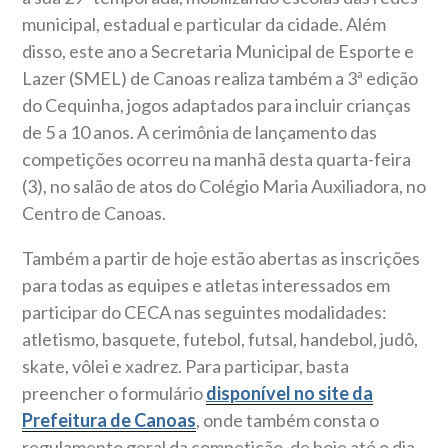
municipal, estadual e particular da cidade. Além
disso, este ano a Secretaria Municipal de Esporte e
Lazer (SMEL) de Canoas realiza também a 3ª edição
do Cequinha, jogos adaptados para incluir crianças
de 5 a 10 anos. A cerimônia de lançamento das
competições ocorreu na manhã desta quarta-feira
(3), no salão de atos do Colégio Maria Auxiliadora, no
Centro de Canoas.
Também a partir de hoje estão abertas as inscrições
para todas as equipes e atletas interessados em
participar do CECA nas seguintes modalidades:
atletismo, basquete, futebol, futsal, handebol, judô,
skate, vôlei e xadrez. Para participar, basta
preencher o formulário
disponível no site da
Prefeitura de Canoas
, onde também consta o
regulamento geral da competição, de hoje até o dia