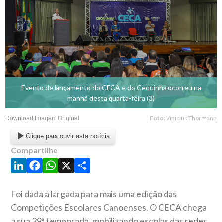
Evento de lançamento do CECA e do Cequinha ocorreu na
manhã desta quarta-feira (3)
Foto:
Vinicius Thormann
Download Imagem Original
Clique para ouvir esta notícia
Compartilhe
LinkedIn
Facebook
WhatsApp
X
Share
Foi dada a largada para mais uma edição das
Competições Escolares Canoenses. O CECA chega
a sua 29ª temporada, mobilizando escolas das redes