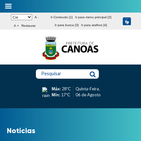
A -
Ir Conteudo [1]
Ir para menu principal [2]
Ir para busca [3]
Ir para atalhos [4]
A +
Restaurar
Pesquisar
Quinta-Feira,
Máx:
28°C
06 de Agosto
Mín:
17°C
Notícias