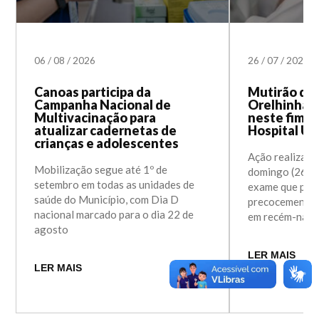
06
/
08
/
2026
26
/
07
/
2026
Canoas participa da
Mutirão do 
Campanha Nacional de
Orelhinha 
Multivacinação para
neste fim d
atualizar cadernetas de
Hospital Un
crianças e adolescentes
Ação realizada
Mobilização segue até 1º de
domingo (26) a
setembro em todas as unidades de
exame que perm
saúde do Município, com Dia D
precocemente a
nacional marcado para o dia 22 de
em recém-nasc
agosto
LER MAIS
LER MAIS