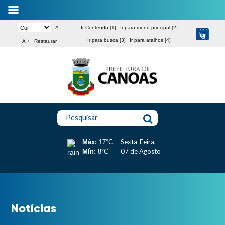
A -
Ir Conteudo [1]
Ir para menu principal [2]
Ir para busca [3]
Ir para atalhos [4]
A +
Restaurar
Pesquisar
Sexta-Feira,
Máx:
17°C
07 de Agosto
Mín:
8°C
Notícias