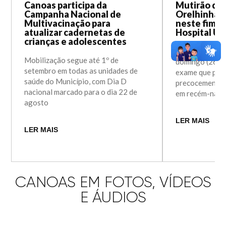
Canoas participa da
Mutirão do 
Campanha Nacional de
Orelhinha 
Multivacinação para
neste fim d
atualizar cadernetas de
Hospital Un
crianças e adolescentes
Ação realizada
Mobilização segue até 1º de
domingo (26) a
setembro em todas as unidades de
exame que perm
saúde do Município, com Dia D
precocemente a
nacional marcado para o dia 22 de
em recém-nasc
agosto
LER MAIS
LER MAIS
CANOAS EM FOTOS, VÍDEOS
E ÁUDIOS