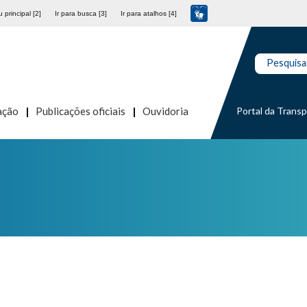
 principal [2]
Ir para busca [3]
Ir para atalhos [4]
Pesquisa
Portal da Trans
ação
Publicações oficiais
Ouvidoria