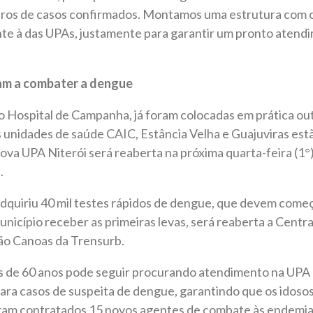
eros de casos confirmados. Montamos uma estrutura com 
e à das UPAs, justamente para garantir um pronto atendi
am a combater a dengue
o Hospital de Campanha, já foram colocadas em prática ou
 unidades de saúde CAIC, Estância Velha e Guajuviras es
ova UPA Niterói será reaberta na próxima quarta-feira (1
.
dquiriu 40 mil testes rápidos de dengue, que devem começ
nicípio receber as primeiras levas, será reaberta a Centr
ção Canoas da Trensurb.
s de 60 anos pode seguir procurando atendimento na UPA d
ara casos de suspeita de dengue, garantindo que os idoso
oram contratados 15 novos agentes de combate às endemias