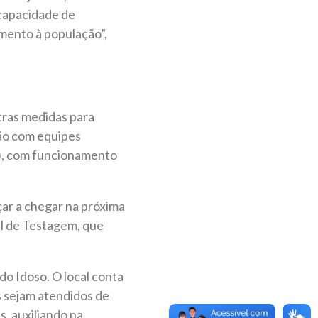
capacidade de
mento à população”,
tras medidas para
tão com equipes
°), com funcionamento
ar a chegar na próxima
al de Testagem, que
o Idoso. O local conta
s sejam atendidos de
, auxiliando na