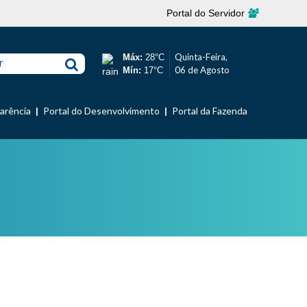
Portal do Servidor
Quinta-Feira,
Máx:
28°C
r
06 de Agosto
Mín:
17°C
parência
Portal do Desenvolvimento
Portal da Fazenda