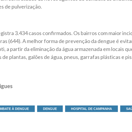
es de pulverização.
istra 3.434 casos confirmados. Os bairros com maior inci
iras (644). A melhor forma de prevenção da dengue é evitar
i, a partir da eliminação da água armazenada em locais q
 de plantas, galões de água, pneus, garrafas plásticas e pi
igues
MBATE À DENGUE
DENGUE
HOSPITAL DE CAMPANHA
SA