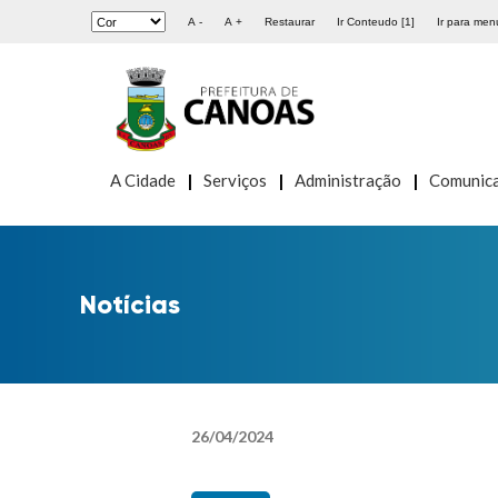
A -
A +
Restaurar
Ir Conteudo [1]
Ir para menu
A Cidade
Serviços
Administração
Comunic
Notícias
26
/
04
/
2024