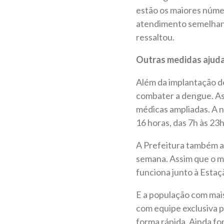
estão os maiores núm
atendimento semelhant
ressaltou.
Outras medidas ajud
Além da implantação d
combater a dengue. As
médicas ampliadas. A n
16 horas, das 7h às 23h
A Prefeitura também a
semana. Assim que o mu
funciona junto à Esta
E a população com mai
com equipe exclusiva p
forma rápida. Ainda f