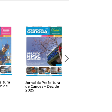
Jornal Da Prefeitura
De Canoas Prestaçã
eitura
Jornal da Prefeitura
de Contas – Edição 1
an de
de Canoas – Dez de
2025