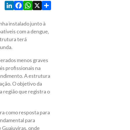
LinkedIn
Facebook
WhatsApp
X
Share
nha instalado junto à
atíveis com a dengue,
trutura terá
gunda.
iderados menos graves
s profissionais na
tendimento. A estrutura
ação. O objetivo da
 região que registra o
ura como resposta para
undamental para
e Guajuviras, onde