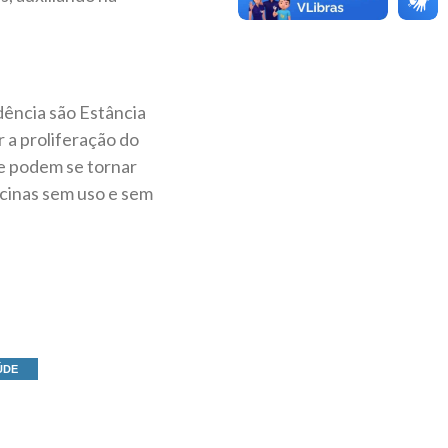
dência são Estância
 a proliferação do
ue podem se tornar
scinas sem uso e sem
ÚDE