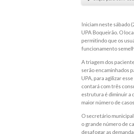
Iniciam neste sábado (
UPA Boqueirão. O loca
permitindo que os usu
funcionamento semelha
A triagem dos pacient
serão encaminhados par
UPA, para agilizar ess
contará com três consu
estrutura é diminuir a
maior número de caso
O secretário municipal
o grande número de ca
desafogar as demandas