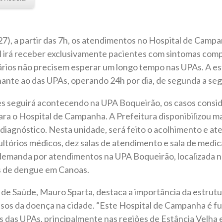
27), a partir das 7h, os atendimentos no Hospital de Campa
l irá receber exclusivamente pacientes com sintomas comp
ários não precisem esperar um longo tempo nas UPAs. A es
nte ao das UPAs, operando 24h por dia, de segunda a se
es seguirá acontecendo na UPA Boqueirão, os casos cons
a o Hospital de Campanha. A Prefeitura disponibilizou mai
e diagnóstico. Nesta unidade, será feito o acolhimento e a
ltórios médicos, dez salas de atendimento e sala de medic
 demanda por atendimentos na UPA Boqueirão, localizada na
s de dengue em Canoas.
 de Saúde, Mauro Sparta, destaca a importância da estrut
sos da doença na cidade. “Este Hospital de Campanha é f
 das UPAs, principalmente nas regiões de Estância Velha 