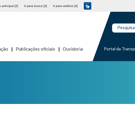
 principal [2]
Ir para busca [3]
Ir para atalhos [4]
Pesquisa
Portal da Trans
ação
Publicações oficiais
Ouvidoria