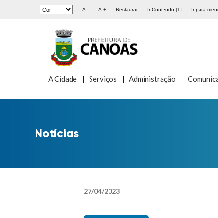
A -
A +
Restaurar
Ir Conteudo [1]
Ir para menu
A Cidade
Serviços
Administração
Comunic
Notícias
27
/
04
/
2023