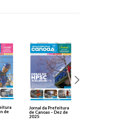
Jornal Da Prefeitura
De Canoas Prestaçã
eitura
Jornal da Prefeitura
de Contas – Edição 1
an de
de Canoas – Dez de
2025