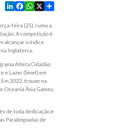
LinkedIn
Facebook
WhatsApp
X
Share
ça-feira (25), rumo a
atação. A competição é
m alcançar o índice
na Inglaterra.
ograma Atleta Cidadão
e e Lazer (Smel) em
 Em 2022, trouxe na
us Oceania Ásia Games,
és de toda dedicação e
as Paralimpíadas de