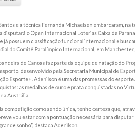
antos e a técnica Fernanda Michaelsen embarcaram, na ter
ta disputará o Open Internacional Loterias Caixa de Paran
ue já possuem classificação funcional internacional e busca
dial do Comitê Paralímpico Internacional, em Manchester, 
 bandeira de Canoas faz parte da equipe de natação do Pr
sporto, desenvolvido pela Secretaria Municipal de Esport
ação Esporte+. Adenilson é uma das promessas do esporte.
uistas: as medalhas de ouro e prata conquistadas no Virt
na Austrália.
a competição como sendo única, tenho certeza que, atrav
reve vou estar com a pontuação necessária para disputar 
grande sonho”, destaca Adenilson.