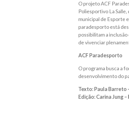
O projeto ACF Parades
Poliesportivo La Salle,
municipal de Esporte e
paradesporto está des
possibilitam a inclusão
de vivenciar plenament
ACF Paradesporto
O programa busca a fo
desenvolvimento do pa
Texto: Paula Barreto
Edição: Carina Jung 