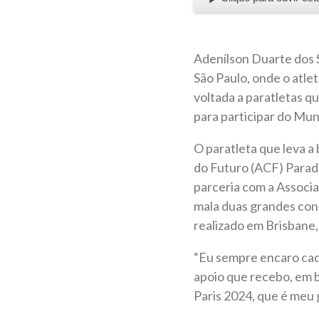
Adenílson Duarte dos S
São Paulo, onde o atle
voltada a paratletas q
para participar do Mun
O paratleta que leva a
do Futuro (ACF) Parade
parceria com a Associ
mala duas grandes conq
realizado em Brisbane, 
“Eu sempre encaro cad
apoio que recebo, em b
Paris 2024, que é meu 