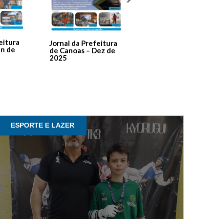
Jornal Da Prefeitura
De Canoas Prestaçã
eitura
Jornal da Prefeitura
de Contas – Edição 1
an de
de Canoas – Dez de
2025
ESPORTE E LAZER