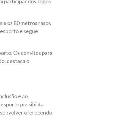
i participar dos Jogos
s e os 80 metros rasos
adesporto e segue
porto. Os convites para
do, destaca o
inclusão e ao
esporto possibilita
 desenvolver oferecendo