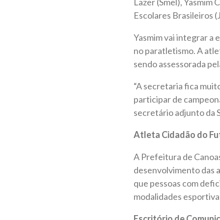
Lazer (Smel), Yasmim C
Escolares Brasileiros (
Yasmim vai integrar a 
no paratletismo. A atl
sendo assessorada pel
“A secretaria fica mui
participar de campeona
secretário adjunto da 
Atleta Cidadão do F
A Prefeitura de Canoas,
desenvolvimento das a
que pessoas com defici
modalidades esportiva
Escritório de Comuni