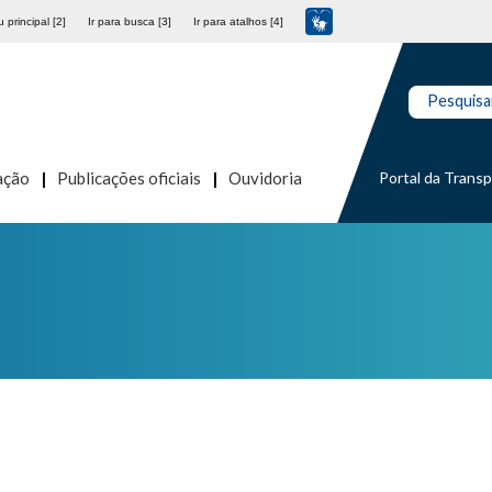
 principal [2]
Ir para busca [3]
Ir para atalhos [4]
Pesquisa
Portal da Trans
ação
Publicações oficiais
Ouvidoria