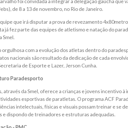
arvalho foi convidada a integrar a delegação gaúcha que va
Jebs), de 8 a 13 de novembro, no Rio de Janeiro.
equipe que irá disputar a prova de revezamento 4x80metro
eta já fez parte das equipes de atletismo e natação do par
a Smel.
to orgulhosa com a evolução dos atletas dentro do parades
tos nacionais são resultado da dedicação de cada envolvi
Secretaria de Esporte e Lazer, Jerson Cunha.
uturo Paradesporto
 através da Smel, oferece a crianças e jovens incentivo à 
tividades esportivas de paratletas. O programa ACF Parad
ências intelectuais, físicas e visuais possam treinar e se
s e dispondo de treinadores e estruturas adequadas.
cação - PMC