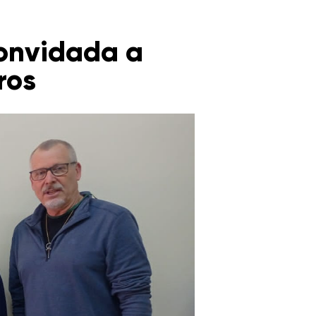
convidada a
ros