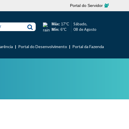
Portal do Servidor
Sábado,
Máx:
17°C
r
08 de Agosto
Mín:
6°C
parência
Portal do Desenvolvimento
Portal da Fazenda