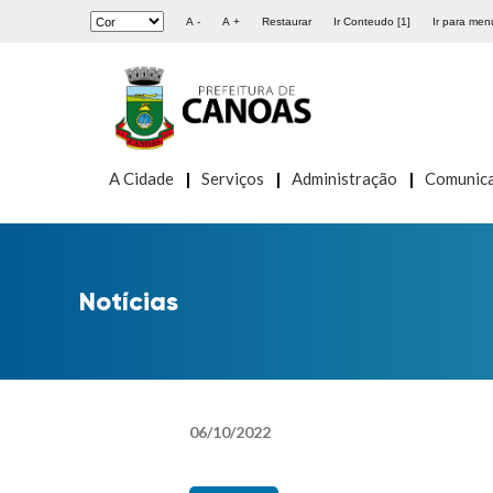
A -
A +
Restaurar
Ir Conteudo [1]
Ir para menu
A Cidade
Serviços
Administração
Comunic
Notícias
06
/
10
/
2022