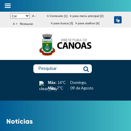
A -
Ir Conteudo [1]
Ir para menu principal [2]
Ir para busca [3]
Ir para atalhos [4]
A +
Restaurar
Pesquisar
Domingo,
Máx:
14°C
09 de Agosto
Mín:
7°C
Notícias