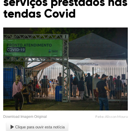
serviços prestados nas
tendas Covid
Foto:
Alisson Moura
Download Imagem Original
Clique para ouvir esta notícia