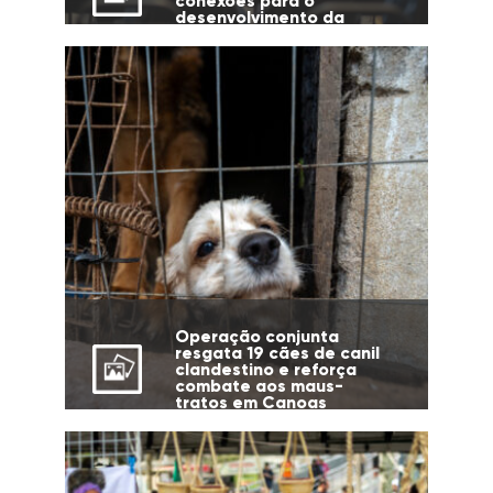
conexões para o
desenvolvimento da
cidade
Operação conjunta
resgata 19 cães de canil
clandestino e reforça
combate aos maus-
tratos em Canoas