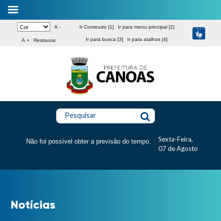
A -
Ir Conteudo [1]
Ir para menu principal [2]
Ir para busca [3]
Ir para atalhos [4]
A +
Restaurar
Pesquisar
Sexta-Feira,
Não foi possível obter a previsão do tempo.
07 de Agosto
Notícias