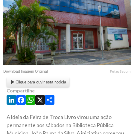
Foto:
Secom
Download Imagem Original
Clique para ouvir esta notícia
Compartilhe
LinkedIn
Facebook
WhatsApp
X
Share
A ideia da Feira de Troca Livro virou uma ação
permanente aos sábados na Biblioteca Pública
Municipal João Palma da Silva. A iniciativa começou