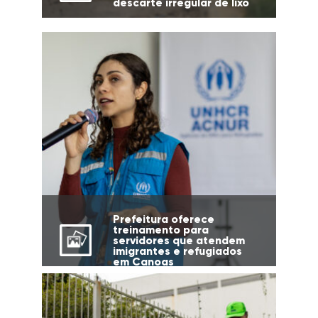
descarte irregular de lixo
Prefeitura oferece
treinamento para
servidores que atendem
imigrantes e refugiados
em Canoas