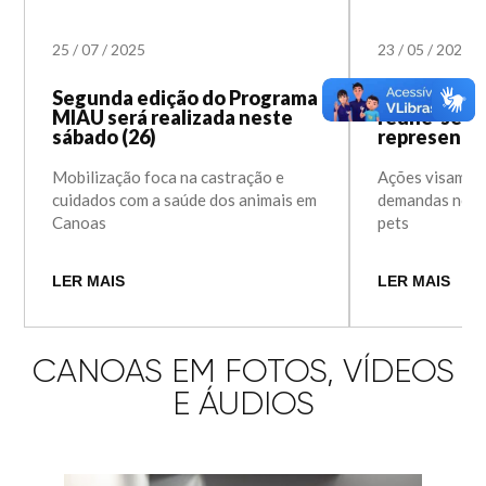
25
/
07
/
2025
23
/
05
/
2024
Segunda edição do Programa
Equipe do 
MIAU será realizada neste
reúne-se c
sábado (26)
representa
Mobilização foca na castração e
Ações visam m
cuidados com a saúde dos animais em
demandas nos 
Canoas
pets
LER MAIS
LER MAIS
CANOAS EM FOTOS, VÍDEOS
E ÁUDIOS