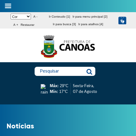
A -
Ir Conteudo [1]
Ir para menu principal [2]
Ir para busca [3]
Ir para atalhos [4]
A +
Restaurar
Pesquisar
Sexta-Feira,
Máx:
29°C
07 de Agosto
Mín:
17°C
Notícias