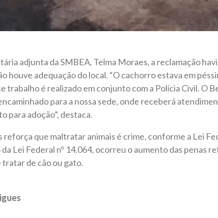
tária adjunta da SMBEA, Telma Moraes, a reclamação havia
não houve adequação do local. “O cachorro estava em péss
e trabalho é realizado em conjunto com a Polícia Civil. O 
i encaminhado para a nossa sede, onde receberá atendiment
to para adoção”, destaca.
 reforça que maltratar animais é crime, conforme a Lei Fe
da Lei Federal nº 14.064, ocorreu o aumento das penas re
tratar de cão ou gato.
igues