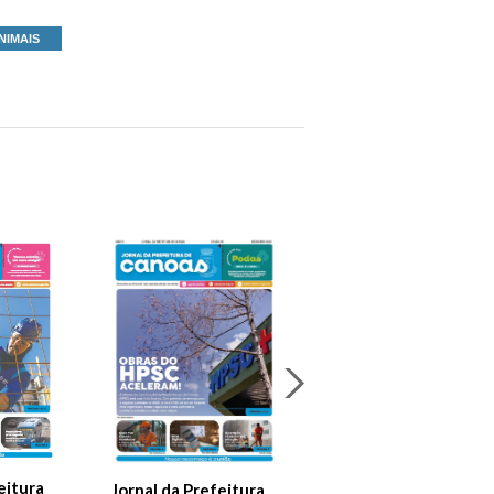
NIMAIS
Jornal Da Prefeitura
De Canoas Prestaçã
eitura
Jornal da Prefeitura