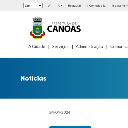
A -
A +
Restaurar
Ir Conteudo [1]
Ir para menu
A Cidade
Serviços
Administração
Comunic
Notícias
24
/
04
/
2024