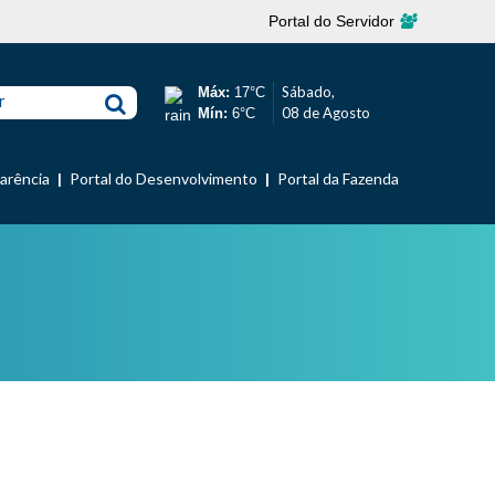
Portal do Servidor
Sábado,
Máx:
17°C
r
08 de Agosto
Mín:
6°C
parência
Portal do Desenvolvimento
Portal da Fazenda