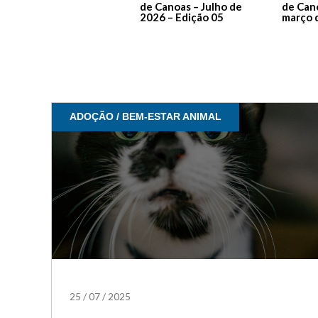
de Canoas – Julho de
de Can
2026 – Edição 05
março 
ADOÇÃO / BEM-ESTAR ANIMAL
25
/
07
/
2025