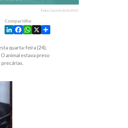
Foto:
Daniele Brito/PMC
Compartilhe
LinkedIn
Facebook
WhatsApp
X
Share
ta quarta-feira (24),
. O animal estava preso
 precárias.