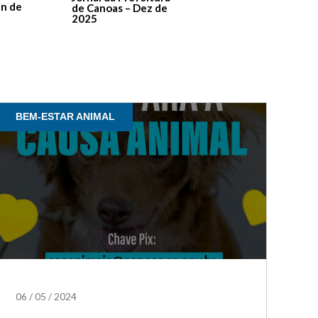
de Contas – Edição 1
an de
de Canoas – Dez de
2025
BEM-ESTAR ANIMAL
06
/
05
/
2024