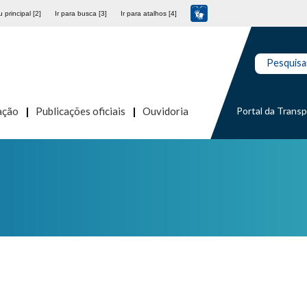
 principal [2]
Ir para busca [3]
Ir para atalhos [4]
Pesquisa
Portal da Trans
ação
Publicações oficiais
Ouvidoria