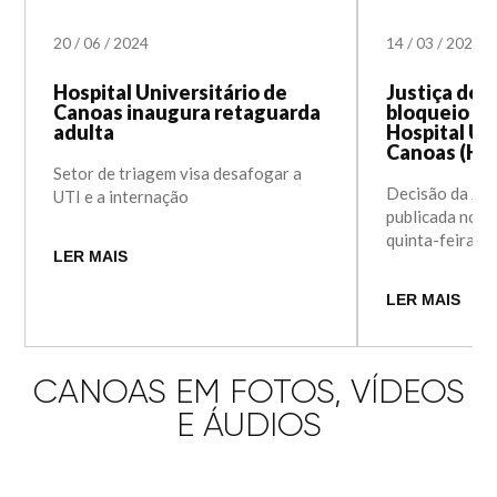
20
/
06
/
2024
14
/
03
/
2024
Hospital Universitário de
Justiça do T
Canoas inaugura retaguarda
bloqueio da
adulta
Hospital Un
Canoas (HU
Setor de triagem visa desafogar a
Decisão da Just
UTI e a internação
publicada no fi
quinta-feira (1
LER MAIS
LER MAIS
CANOAS EM FOTOS, VÍDEOS
E ÁUDIOS