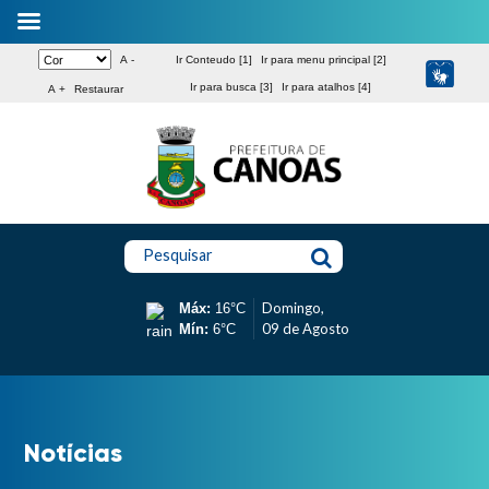
A -
Ir Conteudo [1]
Ir para menu principal [2]
Ir para busca [3]
Ir para atalhos [4]
A +
Restaurar
Pesquisar
Domingo,
Máx:
16°C
09 de Agosto
Mín:
6°C
Notícias