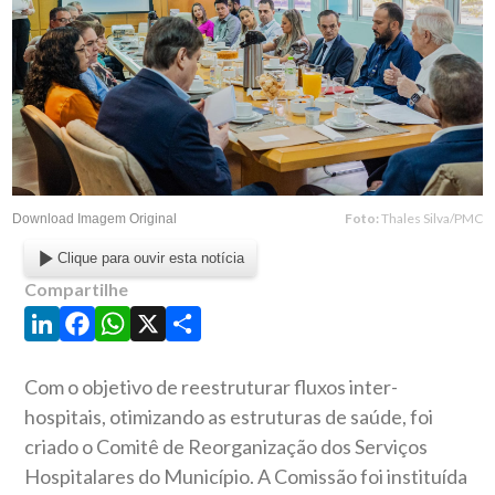
Foto:
Thales Silva/PMC
Download Imagem Original
Clique para ouvir esta notícia
Compartilhe
LinkedIn
Facebook
WhatsApp
X
Share
Com o objetivo de reestruturar fluxos inter-
hospitais, otimizando as estruturas de saúde, foi
criado o Comitê de Reorganização dos Serviços
Hospitalares do Município. A Comissão foi instituída