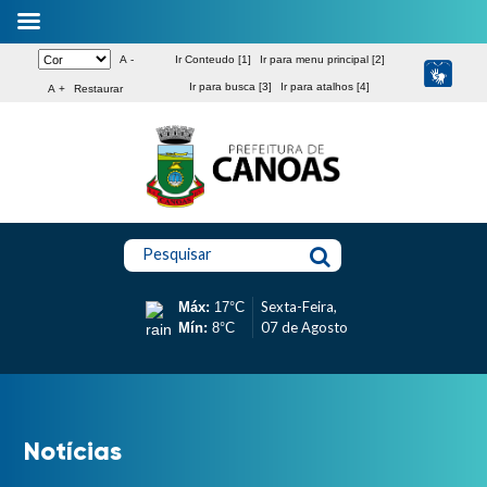
A -
Ir Conteudo [1]
Ir para menu principal [2]
Ir para busca [3]
Ir para atalhos [4]
A +
Restaurar
Pesquisar
Sexta-Feira,
Máx:
17°C
07 de Agosto
Mín:
8°C
Notícias