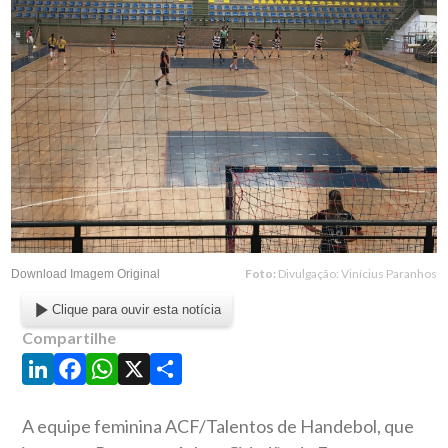
Foto:
Divulgação: Vinícius Paranhos
Download Imagem Original
Clique para ouvir esta notícia
Compartilhe
LinkedIn
Facebook
WhatsApp
X
Share
A equipe feminina ACF/Talentos de Handebol, que