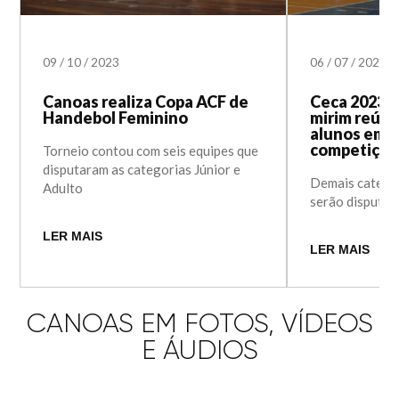
09
/
10
/
2023
06
/
07
/
2023
Canoas realiza Copa ACF de
Ceca 2023: 
Handebol Feminino
mirim reúne
alunos em d
competição
Torneio contou com seis equipes que
disputaram as categorias Júnior e
Demais catego
Adulto
serão disputad
LER MAIS
LER MAIS
CANOAS EM FOTOS, VÍDEOS
E ÁUDIOS