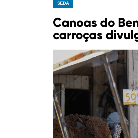
SEDA
Canoas do Bem
carroças divul