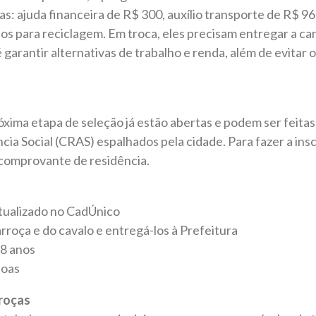
s: ajuda financeira de R$ 300, auxílio transporte de R$ 96,
clos para reciclagem. Em troca, eles precisam entregar a ca
 garantir alternativas de trabalho e renda, além de evitar 
róxima etapa de seleção já estão abertas e podem ser feita
ia Social (CRAS) espalhados pela cidade. Para fazer a insc
comprovante de residência.
atualizado no CadÚnico
arroça e do cavalo e entregá-los à Prefeitura
18 anos
noas
rroças