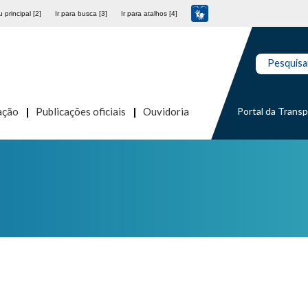
 principal [2]
Ir para busca [3]
Ir para atalhos [4]
Pesquisa
Portal da Trans
ação
Publicações oficiais
Ouvidoria