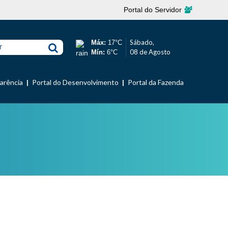
Portal do Servidor
Sábado,
Máx:
17°C
r
08 de Agosto
Mín:
6°C
parência
Portal do Desenvolvimento
Portal da Fazenda