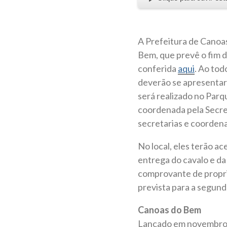
A Prefeitura de Canoas
Bem, que prevê o fim d
conferida
aqui
. Ao tod
deverão se apresentar 
será realizado no Parq
coordenada pela Secret
secretarias e coordena
No local, eles terão a
entrega do cavalo e da
comprovante de proprie
prevista para a segund
Canoas do Bem
Lançado em novembro d