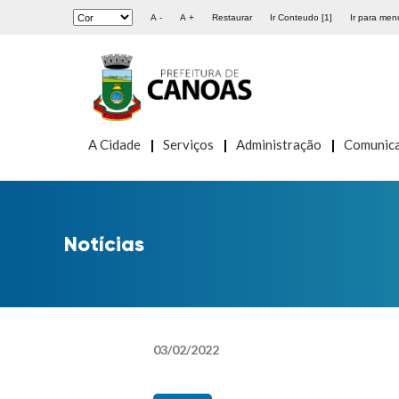
A -
A +
Restaurar
Ir Conteudo [1]
Ir para menu
A Cidade
Serviços
Administração
Comunic
Notícias
03
/
02
/
2022