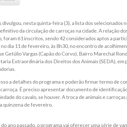
 divulgou, nesta quinta-feira (3), a lista dos selecionado
efinitivo da circulação de carroças na cidade. A relação d
o, foram 61 inscritos, sendo 42 considerados aptos a parti
no dia 11 de fevereiro, às 8h30, no encontro de acolhime
ue Getúlio Vargas (Capão do Corvo), Bairro Marechal Rondo
aria Extraordinária dos Direitos dos Animais (SEDA), em 
dorias.
cesso a detalhes do programa e poderão firmar termo de c
 carroça. É preciso apresentar documento de identificaçã
dade do cavalo, se houver. A troca de animais e carroças p
a quinzena de fevereiro.
o ano passado, o programa vai oferecer uma série de va