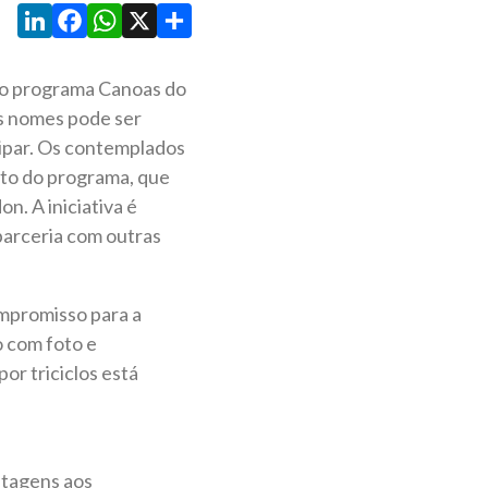
LinkedIn
Facebook
WhatsApp
X
Share
s no programa Canoas do
os nomes pode ser
cipar. Os contemplados
nto do programa, que
n. A iniciativa é
parceria com outras
ompromisso para a
o com foto e
or triciclos está
ntagens aos