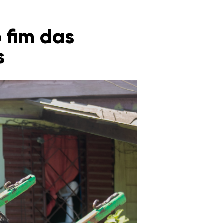
 fim das
s