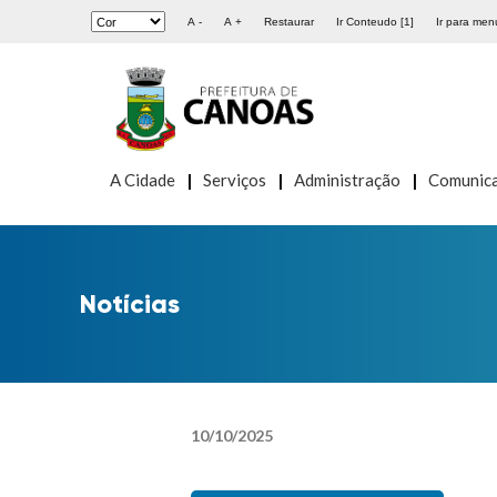
A -
A +
Restaurar
Ir Conteudo [1]
Ir para menu
A Cidade
Serviços
Administração
Comunic
Notícias
10
/
10
/
2025