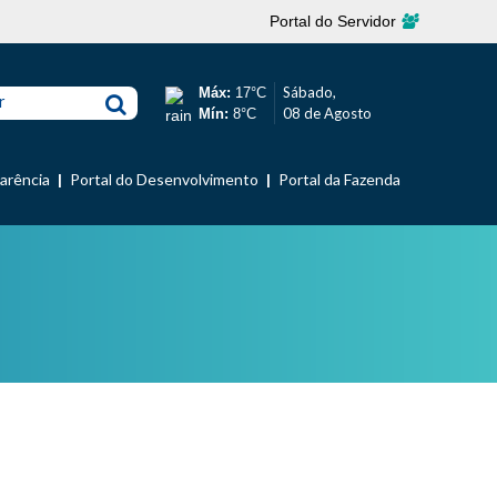
Portal do Servidor
Sábado,
Máx:
17°C
r
08 de Agosto
Mín:
8°C
parência
Portal do Desenvolvimento
Portal da Fazenda