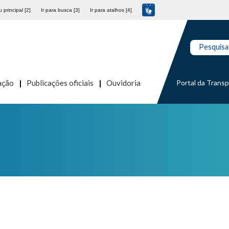
 principal [2]
Ir para busca [3]
Ir para atalhos [4]
Pesquisa
Portal da Trans
ação
Publicações oficiais
Ouvidoria