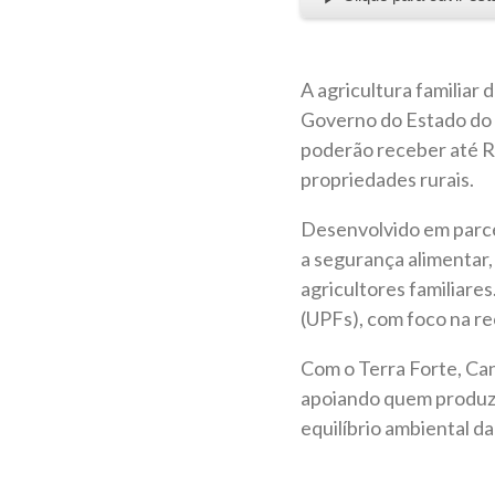
A agricultura familiar
Governo do Estado do 
poderão receber até R$
propriedades rurais.
Desenvolvido em parce
a segurança alimentar,
agricultores familiare
(UPFs), com foco na re
Com o Terra Forte, Ca
apoiando quem produz 
equilíbrio ambiental da