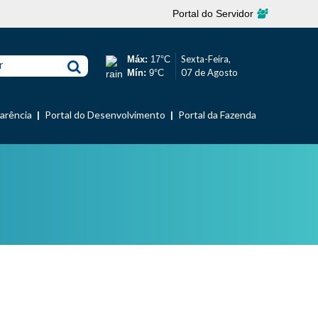
Portal do Servidor
Sexta-Feira,
Máx:
17°C
r
07 de Agosto
Mín:
9°C
parência
Portal do Desenvolvimento
Portal da Fazenda