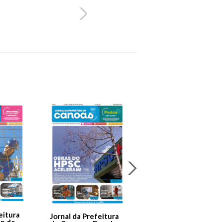
Jornal Da Prefeitura
De Canoas Prestaçã
eitura
Jornal da Prefeitura
de Contas – Edição 1