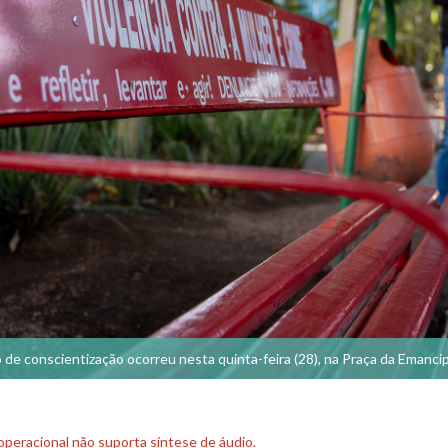
 de conscientização ocorreu nesta quinta-feira (28), na Praça da Emanci
peracional não suporta síntese de áudio.