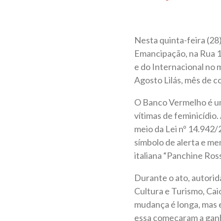
Nesta quinta-feira (28
Emancipação, na Rua 11
e do Internacional no 
Agosto Lilás, mês de co
O Banco Vermelho é u
vítimas de feminicídio.
meio da Lei nº 14.942
símbolo de alerta e me
italiana “Panchine Ros
Durante o ato, autorida
Cultura e Turismo, Cai
mudança é longa, mas 
essa começaram a gan