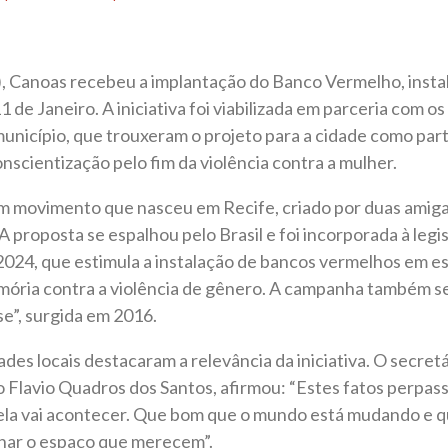
), Canoas recebeu a implantação do Banco Vermelho, insta
 de Janeiro. A iniciativa foi viabilizada em parceria com 
município, que trouxeram o projeto para a cidade como part
nscientização pelo fim da violência contra a mulher.
m movimento que nasceu em Recife, criado por duas ami
 A proposta se espalhou pelo Brasil e foi incorporada à legi
/2024, que estimula a instalação de bancos vermelhos em 
mória contra a violência de gênero. A campanha também se
se”, surgida em 2016.
des locais destacaram a relevância da iniciativa. O secret
o Flavio Quadros dos Santos, afirmou: “Estes fatos perpas
ela vai acontecer. Que bom que o mundo está mudando e qu
har o espaço que merecem”.