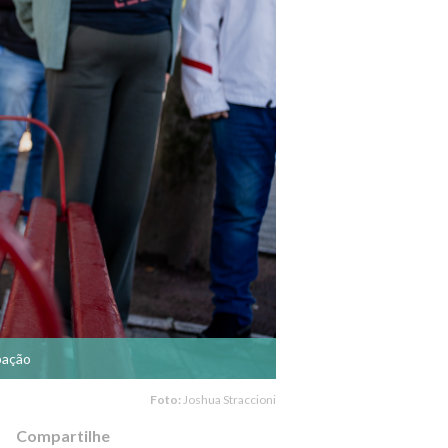
pação
Foto:
Joshua Straccioni
Compartilhe