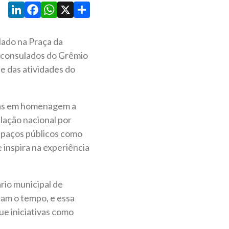
LinkedIn
Facebook
WhatsApp
X
Share
lado na Praça da
os consulados do Grêmio
e das atividades do
gas em homenagem a
slação nacional por
espaços públicos como
 inspira na experiência
ário municipal de
sam o tempo, e essa
e iniciativas como