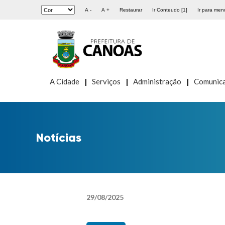
A -
A +
Restaurar
Ir Conteudo [1]
Ir para menu
A Cidade
Serviços
Administração
Comunic
Notícias
29
/
08
/
2025