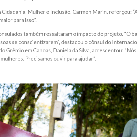
a Cidadania, Mulher e Inclusão, Carmen Marin, reforçou: “
maior para isso”.
nsulados também ressaltaram o impacto do projeto. “O ba
soas se conscientizarem”, destacou o cônsul do Internaci
 do Grêmio em Canoas, Daniela da Silva, acrescentou: “Nó
s mulheres. Precisamos ouvir para ajudar”.