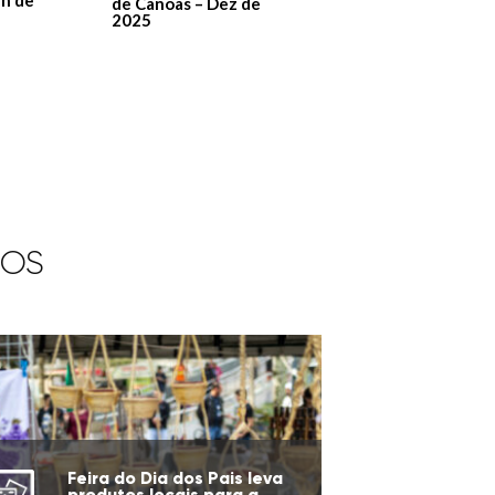
an de
de Canoas – Dez de
2025
IOS
Feira do Dia dos Pais leva
produtos locais para a