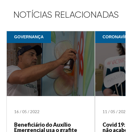
NOTÍCIAS RELACIONADAS
GOVERNANÇA
CORONAVÍRUS 
16
/
05
/
2022
11
/
05
/
2022
Beneficiário do Auxílio
Covid 19: a
Emergencial usa o grafite
não acabou