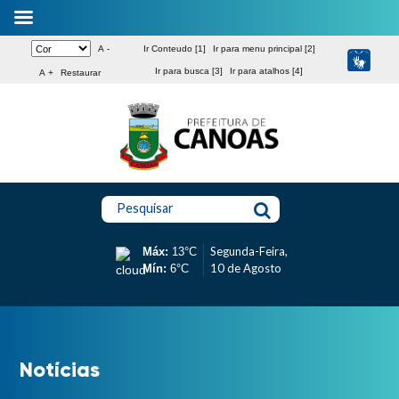
A -
Ir Conteudo [1]
Ir para menu principal [2]
Ir para busca [3]
Ir para atalhos [4]
A +
Restaurar
Pesquisar
Segunda-Feira,
Máx:
13°C
10 de Agosto
Mín:
6°C
Notícias