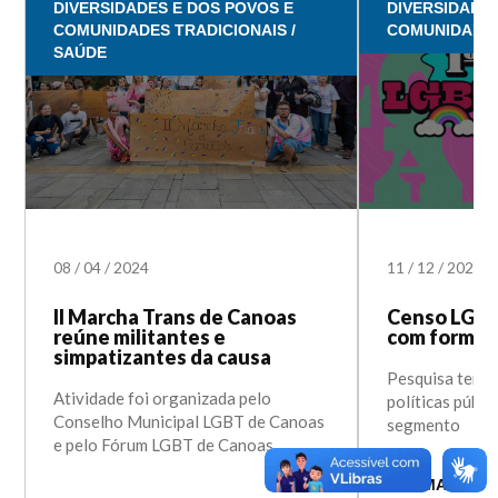
DIVERSIDADES E DOS POVOS E
DIVERSIDADE
COMUNIDADES TRADICIONAIS /
COMUNIDADES
SAÚDE
08
/
04
/
2024
11
/
12
/
2023
II Marcha Trans de Canoas
Censo LGB
reúne militantes e
com formulá
simpatizantes da causa
Pesquisa tem o 
Atividade foi organizada pelo
políticas públi
Conselho Municipal LGBT de Canoas
segmento
e pelo Fórum LGBT de Canoas
LER MAIS