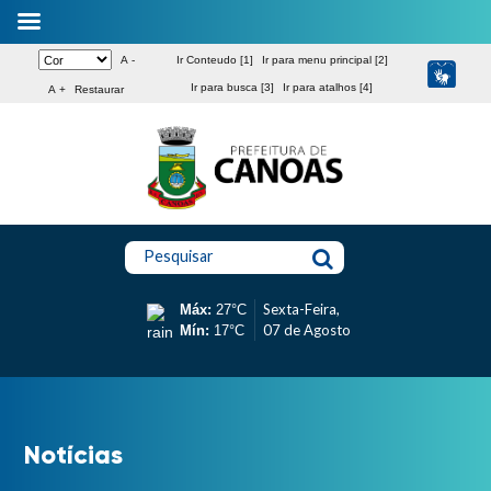
A -
Ir Conteudo [1]
Ir para menu principal [2]
Ir para busca [3]
Ir para atalhos [4]
A +
Restaurar
Pesquisar
Sexta-Feira,
Máx:
27°C
07 de Agosto
Mín:
17°C
Notícias