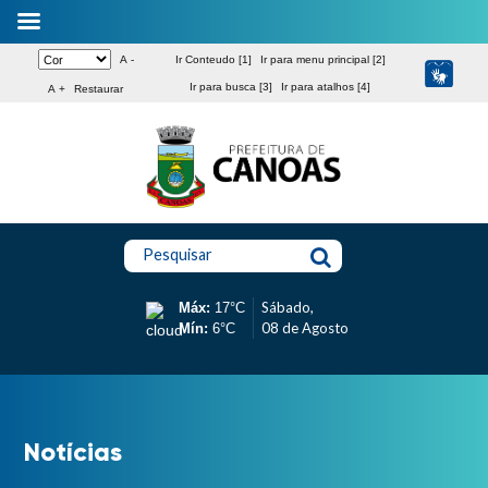
A -
Ir Conteudo [1]
Ir para menu principal [2]
Ir para busca [3]
Ir para atalhos [4]
A +
Restaurar
Pesquisar
Sábado,
Máx:
17°C
08 de Agosto
Mín:
6°C
Notícias