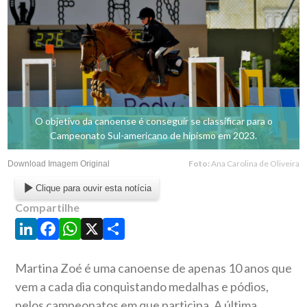
O objetivo da canoense é conseguir se classificar para o
Campeonato Sul-americano de hipismo em 2023.
Foto:
Ana Carolina de Oliveira
Download Imagem Original
Clique para ouvir esta notícia
Compartilhe
LinkedIn
Facebook
WhatsApp
X
Share
Martina Zoé é uma canoense de apenas 10 anos que
vem a cada dia conquistando medalhas e pódios,
pelos campeonatos em que participa. A última