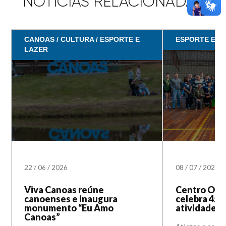
NOTÍCIAS RELACIONADAS
CANOAS / CULTURA / ESPORTE E
ESPORTE E L
LAZER
22
/
06
/
2026
08
/
07
/
2025
Viva Canoas reúne
Centro Olí
canoenses e inaugura
celebra 45 
monumento “Eu Amo
atividades 
Canoas”