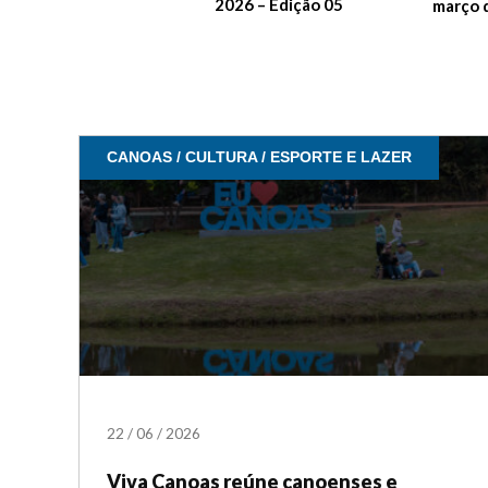
2026 – Edição 05
março 
CANOAS / CULTURA / ESPORTE E LAZER
22
/
06
/
2026
Viva Canoas reúne canoenses e