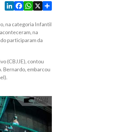
LinkedIn
Facebook
WhatsApp
X
Share
 na categoria Infantil
 aconteceram, na
ndo participaram da
ivo (CBJJE), contou
to. Bernardo, embarcou
el).