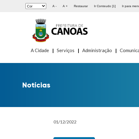
A -
A +
Restaurar
Ir Conteudo [1]
Ir para menu
A Cidade
Serviços
Administração
Comunic
Notícias
01
/
12
/
2022