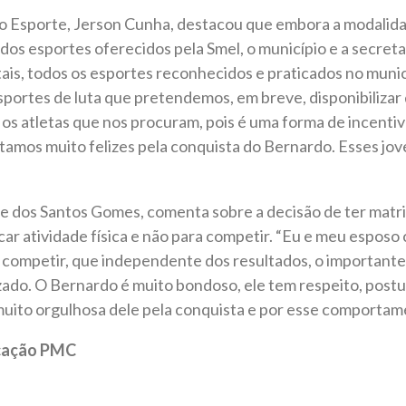
o Esporte, Jerson Cunha, destacou que embora a modalidad
dos esportes oferecidos pela Smel, o município e a secreta
itais, todos os esportes reconhecidos e praticados no munic
portes de luta que pretendemos, em breve, disponibilizar
s atletas que nos procuram, pois é uma forma de incentiv
tamos muito felizes pela conquista do Bernardo. Esses jov
e dos Santos Gomes, comenta sobre a decisão de ter matric
icar atividade física e não para competir. “Eu e meu espos
competir, que independente dos resultados, o importante 
zado. O Bernardo é muito bondoso, ele tem respeito, postu
muito orgulhosa dele pela conquista e por esse comportam
icação PMC