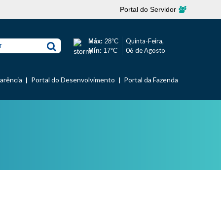
Portal do Servidor
Quinta-Feira,
Máx:
28°C
r
06 de Agosto
Mín:
17°C
parência
Portal do Desenvolvimento
Portal da Fazenda