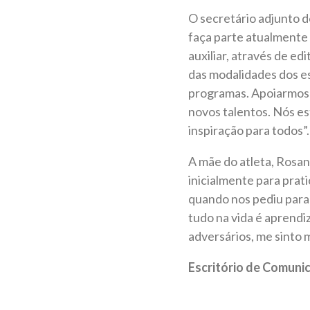
O secretário adjunto d
faça parte atualmente 
auxiliar, através de ed
das modalidades dos es
programas. Apoiarmos o
novos talentos. Nós es
inspiração para todos”.
A mãe do atleta, Rosan
inicialmente para prat
quando nos pediu para 
tudo na vida é aprendi
adversários, me sinto 
Escritório de Comun