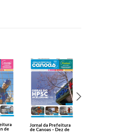
Jornal Da Prefeitura
De Canoas Prestaçã
eitura
Jornal da Prefeitura
de Contas – Edição 1
an de
de Canoas – Dez de