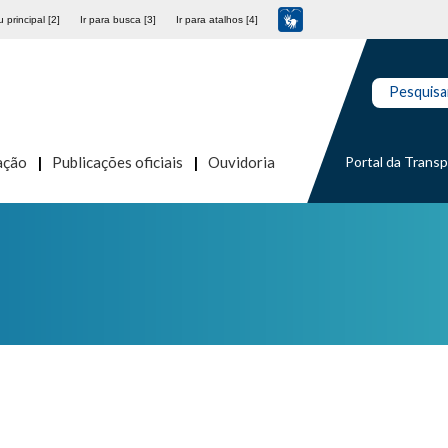
 principal [2]
Ir para busca [3]
Ir para atalhos [4]
Pesquisa
Portal da Trans
ação
Publicações oficiais
Ouvidoria