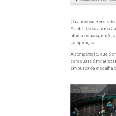
O canoense Bernardo do
A sub-10, durante o C
última semana, em São 
competição.
A competição, que é or
com quase 6 mil atlet
em busca da medalha co