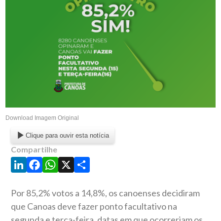
Download Imagem Original
Clique para ouvir esta notícia
Compartilhe
LinkedIn
Facebook
WhatsApp
X
Share
Por 85,2% votos a 14,8%, os canoenses decidiram
que Canoas deve fazer ponto facultativo na
segunda e terça-feira, datas em que ocorreriam os