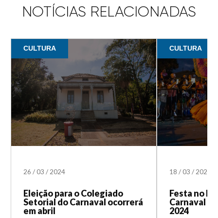
NOTÍCIAS RELACIONADAS
CULTURA
CULTURA
26
/
03
/
2024
18
/
03
/
2024
Eleição para o Colegiado
Festa no Ha
Setorial do Carnaval ocorrerá
Carnaval Po
em abril
2024