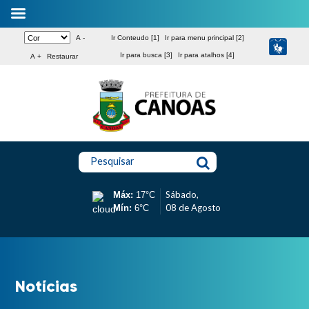
A -
Ir Conteudo [1]
Ir para menu principal [2]
Ir para busca [3]
Ir para atalhos [4]
A +
Restaurar
Pesquisar
Sábado,
Máx:
17°C
08 de Agosto
Mín:
6°C
Notícias