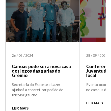
26
/
03
/
2024
28
/
09
/
2023
Canoas pode ser a nova casa
Conferência
dos jogos das gurias do
Juventude 
Grêmio
local
Secretaria do Esporte e Lazer
Evento ocorrer
ajudará a concretizar pedido do
no campus da U
tricolor gaúcho
LER MAIS
LER MAIS