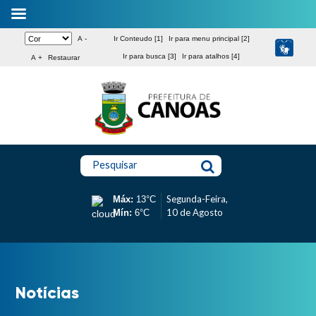
A -
Ir Conteudo [1]
Ir para menu principal [2]
Ir para busca [3]
Ir para atalhos [4]
A +
Restaurar
Pesquisar
Segunda-Feira,
Máx:
13°C
10 de Agosto
Mín:
6°C
Notícias