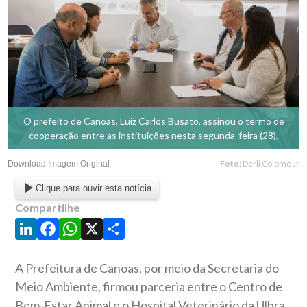
O prefeito de Canoas, Luiz Carlos Busato, assinou o termo de
cooperação entre as instituições nesta segunda-feira (28).
Foto:
Derli Colomo Jr
Download Imagem Original
Clique para ouvir esta notícia
Compartilhe
LinkedIn
Facebook
WhatsApp
X
Share
A Prefeitura de Canoas, por meio da Secretaria do
Meio Ambiente, firmou parceria entre o Centro de
Bem-Estar Animal e o Hospital Veterinário da Ulbra.