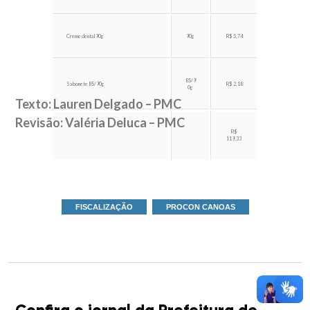
Creme dental 90g
90g
R$ 5,74
85/9
Sabonete 85/90g
R$ 2,18
0g
Texto: Lauren Delgado – PMC
Revisão: Valéria Deluca – PMC
R$
119,33
FISCALIZAÇÃO
PROCON CANOAS