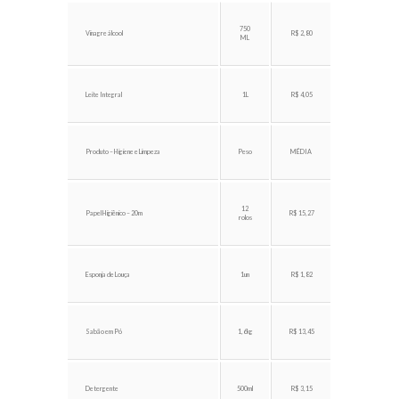
750
Vinagre álcool
R$ 2,80
ML
Leite Integral
1L
R$ 4,05
Produto – Higiene e Limpeza
Peso
MÉDIA
12
Papel Higiênico – 20m
R$ 15,27
rolos
Esponja de Louça
1un
R$ 1,82
Sabão em Pó
1,6kg
R$ 13,45
Detergente
500ml
R$ 3,15