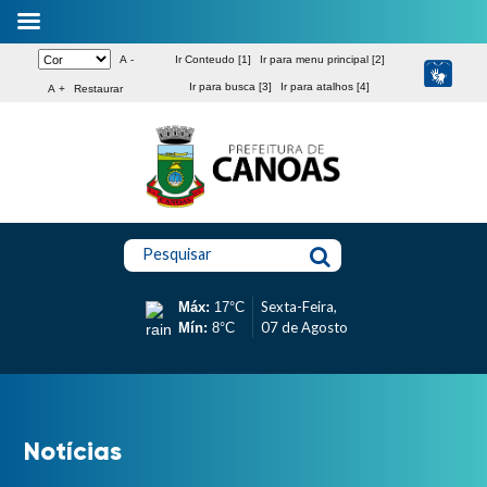
A -
Ir Conteudo [1]
Ir para menu principal [2]
Ir para busca [3]
Ir para atalhos [4]
A +
Restaurar
Pesquisar
Sexta-Feira,
Máx:
17°C
07 de Agosto
Mín:
8°C
Notícias