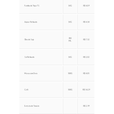
Farinha de Trigo T1
1KG
R$ 4,09
Açúcar Refinado
1KG
R$ 4,18
900
Óleo de Soja
R$ 7,52
ML
Sal Refinado
1KG
R$ 2,02
Massa com Ovos
500G
R$ 4,05
Café
500G
R$ 14,29
Extrato de Tomate
R$ 2,99