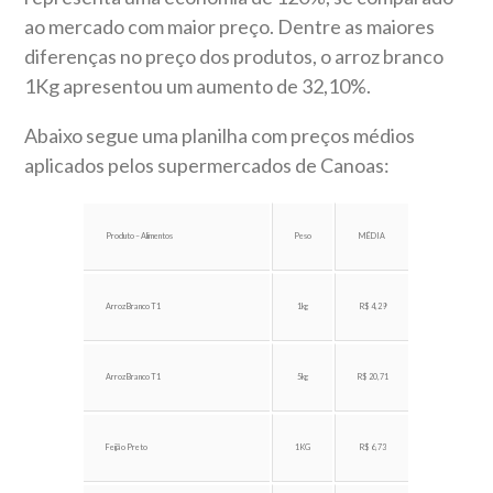
ao mercado com maior preço.
Dentre as maiores
diferenças no preço dos produtos, o arroz branco
1Kg apresentou um aumento de 32,10%.
Abaixo segue uma planilha com preços médios
aplicados pelos supermercados de Canoas:
Produto – Alimentos
Peso
MÉDIA
Arroz Branco T1
1kg
R$ 4,29
Arroz Branco T1
5kg
R$ 20,71
Feijão Preto
1KG
R$ 6,73