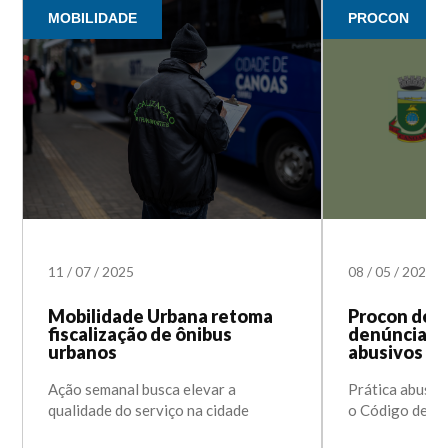
MOBILIDADE
PROCON
11
/
07
/
2025
08
/
05
/
2024
Mobilidade Urbana retoma
Procon de 
fiscalização de ônibus
denúncias 
urbanos
abusivos
Ação semanal busca elevar a
Prática abusiv
qualidade do serviço na cidade
o Código de D