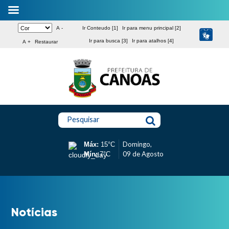
A -
Ir Conteudo [1]
Ir para menu principal [2]
Ir para busca [3]
Ir para atalhos [4]
A +
Restaurar
Pesquisar
Domingo,
Máx:
15°C
09 de Agosto
Mín:
7°C
Notícias