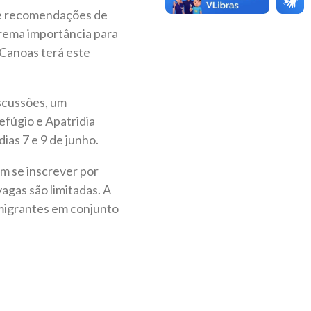
s e recomendações de
xtrema importância para
 Canoas terá este
iscussões, um
efúgio e Apatridia
ias 7 e 9 de junho.
m se inscrever por
agas são limitadas. A
Imigrantes em conjunto