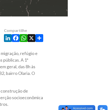
Compartilhe
LinkedIn
Facebook
WhatsApp
X
Share
e migração, refúgio e
s públicas. A 1ª
em geral, das 8h às
, bairro Olaria. O
a construção de
inserção socioeconômica
tros.