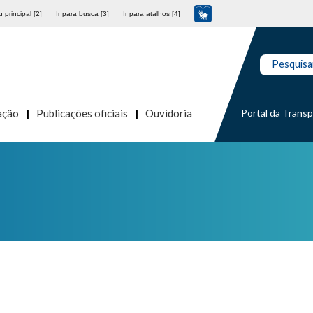
 principal [2]
Ir para busca [3]
Ir para atalhos [4]
Pesquisa
Portal da Trans
ação
Publicações oficiais
Ouvidoria