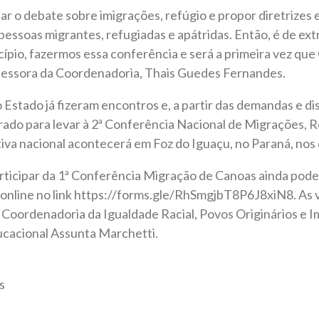
ar o debate sobre imigrações, refúgio e propor diretrize
a pessoas migrantes, refugiadas e apátridas. Então, é de e
cípio, fazermos essa conferência e será a primeira vez que
ssessora da Coordenadoria, Thais Guedes Fernandes.
 Estado já fizeram encontros e, a partir das demandas e d
ado para levar à 2ª Conferência Nacional de Migrações, R
va nacional acontecerá em Foz do Iguaçu, no Paraná, nos d
rticipar da 1ª Conferência Migração de Canoas ainda pode
online no link https://forms.gle/RhSmgjbT8P6J8xiN8. As v
 Coordenadoria da Igualdade Racial, Povos Originários e 
cacional Assunta Marchetti.
s