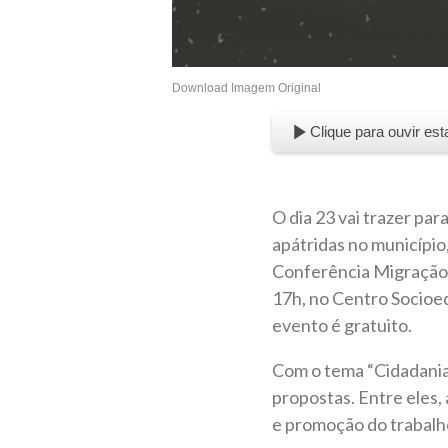
Download Imagem Original
Clique para ouvir est
O dia 23 vai trazer par
apátridas no município,
Conferência Migração d
17h, no Centro Socioed
evento é gratuito.
Com o tema “Cidadania 
propostas. Entre eles,
e promoção do trabalho