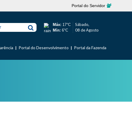
Portal do Servidor
Sábado,
Máx:
17°C
r
08 de Agosto
Mín:
6°C
parência
Portal do Desenvolvimento
Portal da Fazenda