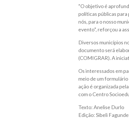
“O objetivo é aprofund
políticas públicas par
nós, para o nosso muni
evento”, reforçou a a
Diversos municípios no
documento será elabor
(COMIGRAR). A iniciati
Os interessados em pa
meio de um formulário 
ação é organizada pela
com o Centro Socioedu
Texto: Anelise Durlo
Edição: Sibeli Fagunde