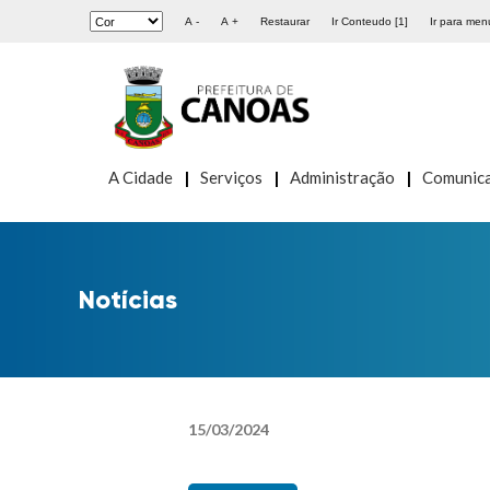
A -
A +
Restaurar
Ir Conteudo [1]
Ir para menu
A Cidade
Serviços
Administração
Comunic
Notícias
15
/
03
/
2024