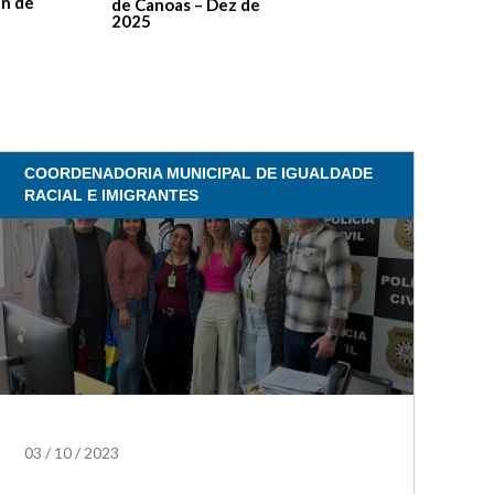
de Contas – Edição 1
an de
de Canoas – Dez de
2025
COORDENADORIA MUNICIPAL DE IGUALDADE
RACIAL E IMIGRANTES
03
/
10
/
2023